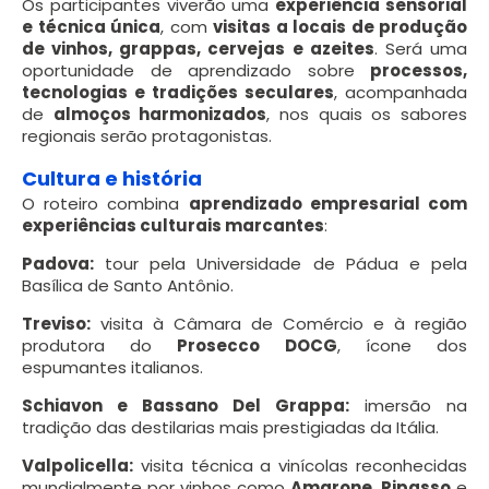
Os participantes viverão uma
experiência sensorial
e técnica única
, com
visitas a locais de produção
de vinhos, grappas, cervejas e azeites
. Será uma
oportunidade de aprendizado sobre
processos,
tecnologias e tradições seculares
, acompanhada
de
almoços harmonizados
, nos quais os sabores
regionais serão protagonistas.
Cultura e história
O roteiro combina
aprendizado empresarial com
experiências culturais marcantes
:
Padova:
tour pela Universidade de Pádua e pela
Basílica de Santo Antônio.
Treviso:
visita à Câmara de Comércio e à região
produtora do
Prosecco DOCG
, ícone dos
espumantes italianos.
Schiavon e Bassano Del Grappa:
imersão na
tradição das destilarias mais prestigiadas da Itália.
Valpolicella:
visita técnica a vinícolas reconhecidas
mundialmente por vinhos como
Amarone
,
Ripasso
e