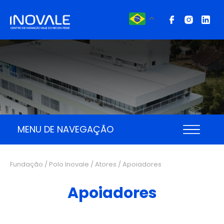
MENU DE NAVEGAÇÃO
Fundação / Polo Inovale /
Atores
/ Apoiadores
Apoiadores