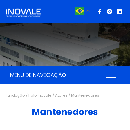
MENU DE NAVEGAÇÃO
Fundação / Polo Inovale /
Atores
/ Mantenedores
Mantenedores