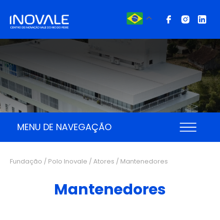
MENU DE NAVEGAÇÃO
Fundação / Polo Inovale /
Atores
/ Mantenedores
Mantenedores